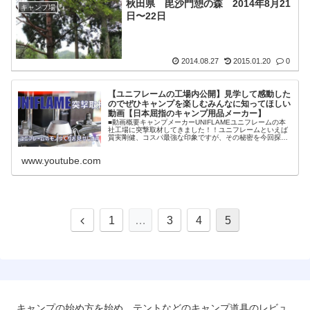
秋田県 毘沙門憩の森 2014年8月21
キャンプ場
日〜22日
2014.08.27
2015.01.20
0
【ユニフレームの工場内公開】見学して感動した
のでぜひキャンプを楽しむみんなに知ってほしい
動画【日本屈指のキャンプ用品メーカー】
■動画概要キャンプメーカーUNIFLAMEユニフレームの本
社工場に突撃取材してきました！！ユニフレームといえば
質実剛健、コスパ最強な印象ですが、その秘密を今回探っ
てきました。古くからモノづくりを続けてきた地域で、協
力工場とともにキャンプ道具を作り続けて35年のユニフレ
www.youtube.com
ーム。その様子や想いに感動しました。ぜひ、キャ…
1
…
3
4
5
キャンプの始め方を始め、テントなどのキャンプ道具のレビュ