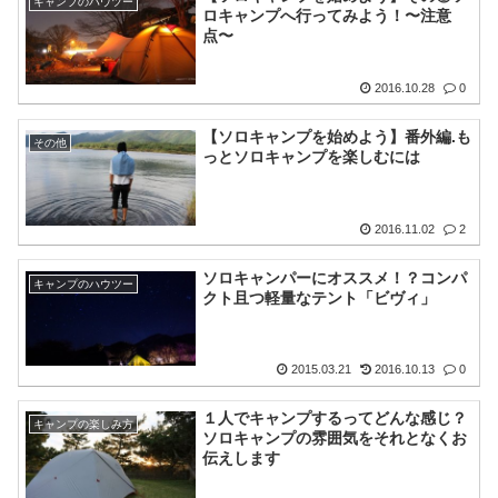
キャンプのハウツー
ロキャンプへ行ってみよう！〜注意
点〜
2016.10.28
0
【ソロキャンプを始めよう】番外編.も
その他
っとソロキャンプを楽しむには
2016.11.02
2
ソロキャンパーにオススメ！？コンパ
キャンプのハウツー
クト且つ軽量なテント「ビヴィ」
2015.03.21
2016.10.13
0
１人でキャンプするってどんな感じ？
キャンプの楽しみ方
ソロキャンプの雰囲気をそれとなくお
伝えします