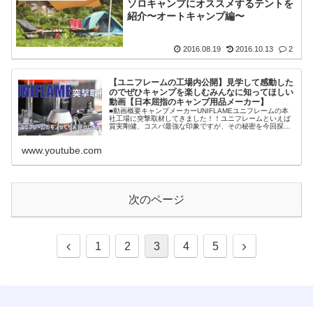
ソロキャンプにオススメするテントを
紹介〜オートキャンプ編〜
2016.08.19
2016.10.13
2
【ユニフレームの工場内公開】見学して感動した
のでぜひキャンプを楽しむみんなに知ってほしい
動画【日本屈指のキャンプ用品メーカー】
■動画概要キャンプメーカーUNIFLAMEユニフレームの本
社工場に突撃取材してきました！！ユニフレームといえば
質実剛健、コスパ最強な印象ですが、その秘密を今回探っ
てきました。古くからモノづくりを続けてきた地域で、協
力工場とともにキャンプ道具を作り続けて35年のユニフレ
www.youtube.com
ーム。その様子や想いに感動しました。ぜひ、キャ…
次のページ
1
2
3
4
5