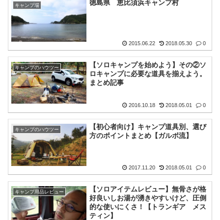
徳島県 恵比須浜キャンプ村
キャンプ場
2015.06.22
2018.05.30
0
【ソロキャンプを始めよう】その②ソ
キャンプのハウツー
ロキャンプに必要な道具を揃えよう。
まとめ記事
2016.10.18
2018.05.01
0
【初心者向け】キャンプ道具別、選び
キャンプのハウツー
方のポイントまとめ【ガルボ流】
2017.11.20
2018.05.01
0
【ソロアイテムレビュー】無骨さが格
キャンプ用品レビュー
好良いしお湯が湧きやすいけど、圧倒
的な使いにくさ！【トランギア メス
ティン】