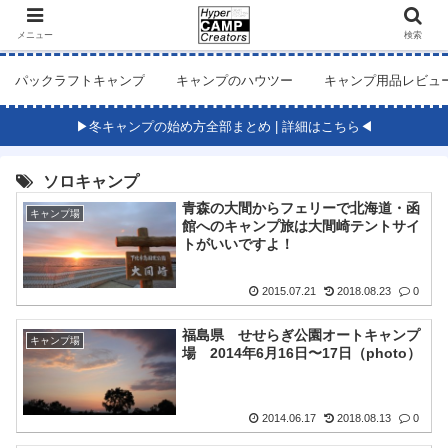
メニュー
検索
パックラフトキャンプ
キャンプのハウツー
キャンプ用品レビュ
▶冬キャンプの始め方全部まとめ | 詳細はこちら◀
ソロキャンプ
青森の大間からフェリーで北海道・函
キャンプ場
館へのキャンプ旅は大間崎テントサイ
トがいいですよ！
2015.07.21
2018.08.23
0
福島県 せせらぎ公園オートキャンプ
キャンプ場
場 2014年6月16日〜17日（photo）
2014.06.17
2018.08.13
0