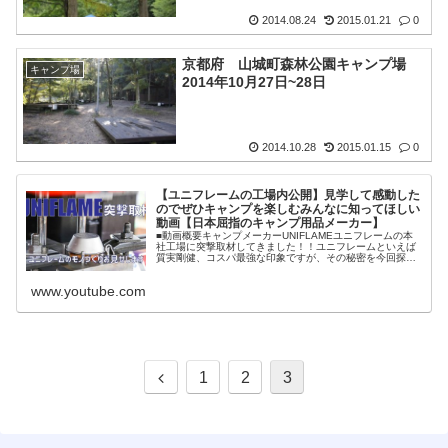
2014.08.24
2015.01.21
0
京都府 山城町森林公園キャンプ場
キャンプ場
2014年10月27日~28日
2014.10.28
2015.01.15
0
【ユニフレームの工場内公開】見学して感動した
のでぜひキャンプを楽しむみんなに知ってほしい
動画【日本屈指のキャンプ用品メーカー】
■動画概要キャンプメーカーUNIFLAMEユニフレームの本
社工場に突撃取材してきました！！ユニフレームといえば
質実剛健、コスパ最強な印象ですが、その秘密を今回探っ
てきました。古くからモノづくりを続けてきた地域で、協
力工場とともにキャンプ道具を作り続けて35年のユニフレ
www.youtube.com
ーム。その様子や想いに感動しました。ぜひ、キャ…
1
2
3