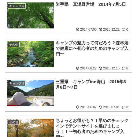
岩手県 真湯野営場 2014年7月5日
キャンプ場
2014.07.05
2015.12.21
0
キャンプの魅力って何だろう？森林浴
その他
で健康に〜初心者のためのキャンプ入
門〜
2014.06.27
2015.12.15
0
三重県 キャンプinn海山 2015年6
キャンプ場
月6日〜7日
2015.06.07
2015.07.01
0
ちょっとお得かも？！早めのチェック
その他
インでテントサイトを選びましょ
う！！〜初心者のためのキャンプ入
門〜