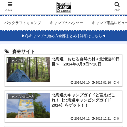
メニュー
検索
パックラフトキャンプ
キャンプのハウツー
キャンプ用品レビュ
▶冬キャンプの始め方全部まとめ | 詳細はこちら◀
森林サイト
北海道 おたる自然の村＜北海道30日
キャンプ場
目＞ 2014年8月9日〜10日
2014.08.10
2016.01.16
4
北海道のキャンプガイドと言えばこ
キャンプの楽しみ方
れ！【北海道キャンピングガイド
2014】をゲット！！
2014.07.11
2015.12.21
0