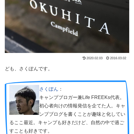
2020.02.03
2016.03.02
ども、さくぽんです。
さくぽん
：
キャンプブロガー兼Life FREEKs代表。
初心者向けの情報発信を企てた人。キャ
ンプブログを書くことが趣味と化してい
るここ最近。キャンプも好きだけど、自然の中で過ご
すことも好きです。