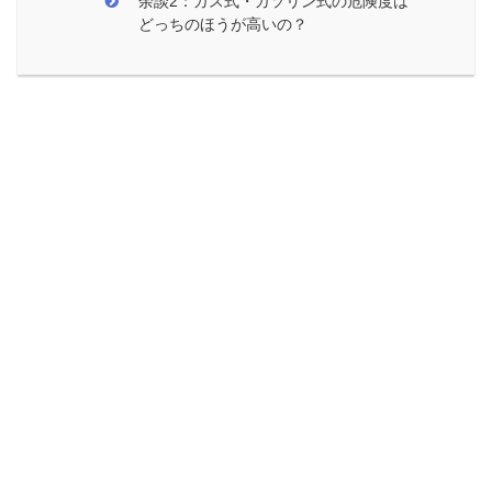
余談2：ガス式・ガソリン式の危険度は
どっちのほうが高いの？