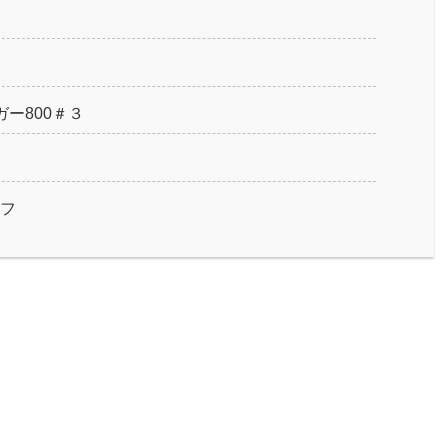
ー800＃３
ラフ