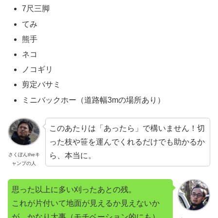
7尺三脚
てみ
熊手
ネコ
ノコギリ
剪定バサミ
ミニバックホー（道路幅3mの場所あり）
このあたりは「あったら」で構いません！切
った枝や笹を運んでくれるだけでも助かるか
ら、本当に。
さくぽんtheキ
ャンプの人
思った以上に多い刈ったあとの残。
これが片付いて地面が見えるか見えないか
が、かなり大事（モチベーション的にも）