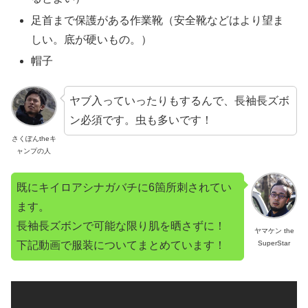
足首まで保護がある作業靴（安全靴などはより望ま
しい。底が硬いもの。）
帽子
ヤブ入っていったりもするんで、長袖長ズボ
ン必須です。虫も多いです！
さくぽんtheキ
ャンプの人
既にキイロアシナガバチに6箇所刺されてい
ます。
長袖長ズボンで可能な限り肌を晒さずに！
ヤマケン the
SuperStar
下記動画で服装についてまとめています！