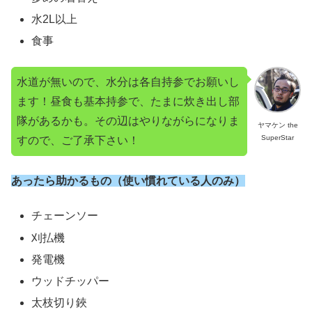
水2L以上
食事
水道が無いので、水分は各自持参でお願いし
ます！昼食も基本持参で、たまに炊き出し部
隊があるかも。その辺はやりながらになりま
ヤマケン the
SuperStar
すので、ご了承下さい！
あったら助かるもの（使い慣れている人のみ）
チェーンソー
刈払機
発電機
ウッドチッパー
太枝切り鋏