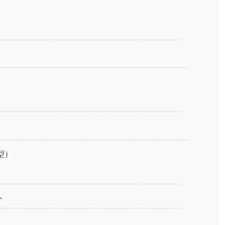
型）
ト
。