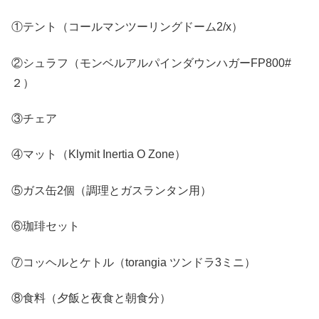
①テント（コールマンツーリングドーム2/x）
②シュラフ（モンベルアルパインダウンハガーFP800#
２）
③チェア
④マット（
Klymit Inertia O Zone
）
⑤ガス缶2個（調理とガスランタン用）
⑥珈琲セット
⑦コッヘルとケトル（torangia ツンドラ3ミニ）
⑧食料（夕飯と夜食と朝食分）