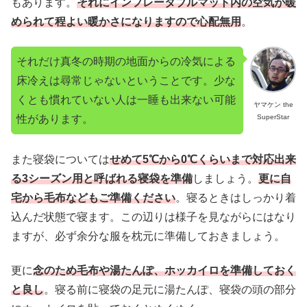
もあります。
それにインフレータブルマット内の空気が暖
められて程よい暖かさになりますので心配無用
。
それだけ真冬の時期の地面からの冷気による
床冷えは尋常じゃないということです。少な
くとも慣れていない人は一睡も出来ない可能
ヤマケン the
SuperStar
性があります。
また寝袋については
せめて5℃から0℃くらいまで対応出来
る3シーズン用と呼ばれる寝袋を準備
しましょう。
更に自
宅から毛布などもご準備ください
。寝るときはしっかり着
込んだ状態で寝ます。この辺りは様子を見ながらにはなり
ますが、必ず余分な服を枕元に準備しておきましょう。
更に
念のため毛布や湯たんぽ、ホッカイロを準備しておく
と良し
。寝る前に寝袋の足元に湯たんぽ、寝袋の頭の部分