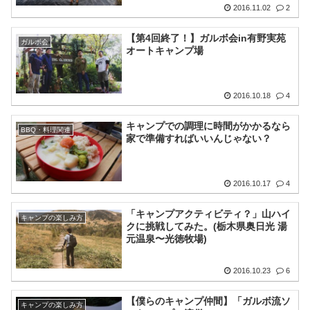
2016.11.02
2
【第4回終了！】ガルボ会in有野実苑
ガルボ会
オートキャンプ場
2016.10.18
4
キャンプでの調理に時間がかかるなら
BBQ・料理関連
家で準備すればいいんじゃない？
2016.10.17
4
「キャンプアクティビティ？」山ハイ
キャンプの楽しみ方
クに挑戦してみた。(栃木県奥日光 湯
元温泉〜光徳牧場)
2016.10.23
6
【僕らのキャンプ仲間】「ガルボ流ソ
キャンプの楽しみ方