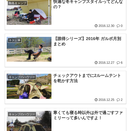
快適な冬キャンプスタイルってどんな
秋冬キャンプ
の？
2016.12.30
0
【誰得シリーズ】2016年 ガルボ月別
ネタ記事
まとめ
2016.12.27
6
チェックアウトまでに2ルームテント
キャンプのハウツー
を乾かす方法
2016.12.25
2
寒くても寝る時以外は外で過ごすファ
キャンプのハウツー
ミリーって多いんですよ！