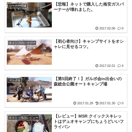
【悲報】ネットで購入した格安ガスバ
バーナー関連
ーナーが壊れました。
2017.02.06
0
【初心者向け】キャンプサイトをオシ
キャンプのハウツー
ャレに見せるコツ。
2017.02.01
4
【第5回終了！】ガルボ会in出会いの
ガルボ会
森総合公園オートキャンプ場
2017.01.28
2017.01.30
0
【レビュー】MSR クイックスキレッ
キャンプ用品レビュー
トはデュオキャンプにちょうどいいフ
ライパン