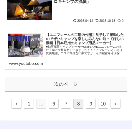
ロキャンプの流儀」
2016.04.12
2016.10.13
0
【ユニフレームの工場内公開】見学して感動した
のでぜひキャンプを楽しむみんなに知ってほしい
動画【日本屈指のキャンプ用品メーカー】
■動画概要キャンプメーカーUNIFLAMEユニフレームの本
社工場に突撃取材してきました！！ユニフレームといえば
質実剛健、コスパ最強な印象ですが、その秘密を今回探っ
てきました。古くからモノづくりを続けてきた地域で、協
力工場とともにキャンプ道具を作り続けて35年のユニフレ
www.youtube.com
ーム。その様子や想いに感動しました。ぜひ、キャ…
次のページ
1
…
6
7
8
9
10