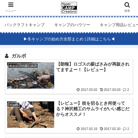
メニュー
検索
パックラフトキャンプ
キャンプのハウツー
キャンプ用品レビュ
▶冬キャンプの始め方全部まとめ | 詳細はこちら◀
ガルボ
【朗報】ロゴスの薪ばさみが再販され
キャンプの楽しみ方
てますよー！【レビュー】
2017.03.02
2017.03.03
2
【レビュー】枝を切るとき何使って
その他
る？神沢精工のサムライがいい感じだ
からオススメ！
2017.02.15
2017.02.20
2