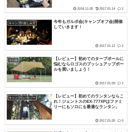
2016.11.05
2017.01.14
2
今年もガルボ会(キャンプオフ会)開催
キャンプの楽しみ方
していきます！
2017.01.12
2
【レビュー】初めてのタープポールに
その他
悩むならロゴスのプッシュアップポー
ルを買いましょう！
2017.01.09
2
【レビュー】初めてのランタンならこ
キャンプのハウツー
れ！ジェントスのEX-777XPはファミ
リーにもソロにも最適なランタン。
2017.01.05
0