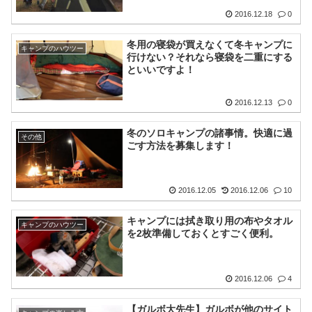
2016.12.18
0
冬用の寝袋が買えなくて冬キャンプに
キャンプのハウツー
行けない？それなら寝袋を二重にする
といいですよ！
2016.12.13
0
冬のソロキャンプの諸事情。快適に過
その他
ごす方法を募集します！
2016.12.05
2016.12.06
10
キャンプには拭き取り用の布やタオル
キャンプのハウツー
を2枚準備しておくとすごく便利。
2016.12.06
4
【ガルボ大先生】ガルボが他のサイト